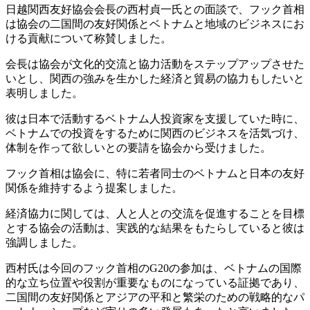
日越関西友好協会会長の西村貞一氏との面談で、フック首相
は協会の二国間の友好関係とベトナムと地域のビジネスにお
ける貢献について称賛しました。
会長は協会が文化的交流と協力活動をステップアップさせた
いとし、関西の強みを生かした経済と貿易の協力もしたいと
表明しました。
彼は日本で活動するベトナム人投資家を支援していた時に、
ベトナムでの投資をするために関西のビジネスを活気づけ、
体制を作って欲しいとの要請を協会から受けました。
フック首相は協会に、特に若者同士のベトナムと日本の友好
関係を維持するよう提案しました。
経済協力に関しては、人と人との交流を促進することを目標
とする協会の活動は、実践的な結果をもたらしていると彼は
強調しました。
西村氏は今回のフック首相のG20の参加は、ベトナムの国際
的な立ち位置や役割が重要なものになっている証拠であり、
二国間の友好関係とアジアの平和と繁栄のための戦略的なパ