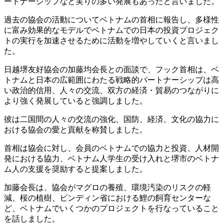
ートナーシップなど実りの多い発展もあったと言いました。
過去の協会の活動についてベトナムの首相に報告し、多様性
に富み効果的なモデルでベトナムでの日本の投資プロジェク
トの実行を加速させるために活動を増やしていくと言いまし
た。
日越堺友好協会の加藤均会長との面談で、フック首相は、ベ
トナムと日本の広範囲にわたる戦略的パートナーシップは高
い政治的信用、人々の交流、双方の経済・貿易のつながりに
より強く発展していると強調しました。
彼は二国間の人々の交流の強化、国防、経済、文化の協力に
おける協会の愛と貢献を称賛しました。
首相は協会に対し、会員のベトナムでの協力と投資、人材開
発における協力、ベトナム人学生の受け入れと堺市のベトナ
ム人の支援を奨励すると提案しました。
加藤会長は、協会がマグロの養殖、環境汚染のリスクの軽
減、桜の植樹、ビンディン省における鯉の飼育センターな
ど、ベトナムでいくつかのプロジェクトを行なっていること
を話しました。